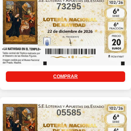
73295
COMPRAR
05585