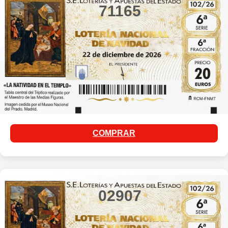
71165
COMPRAR
02907