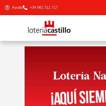
Ayuda
+34 961 511 717