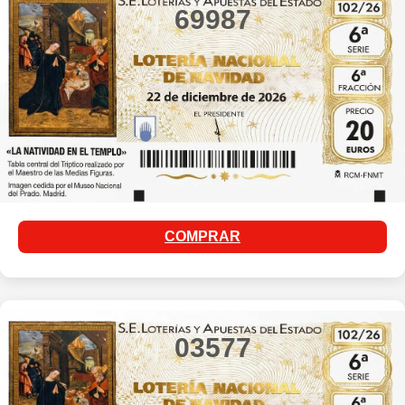
69987
COMPRAR
03577