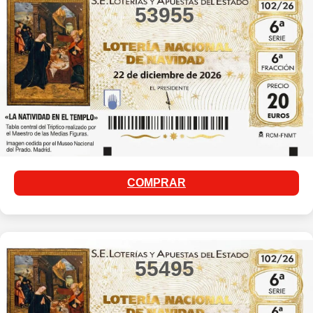
53955
COMPRAR
55495