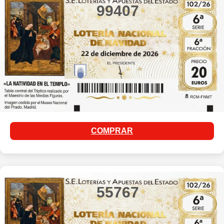
99407
COMPRAR
55767