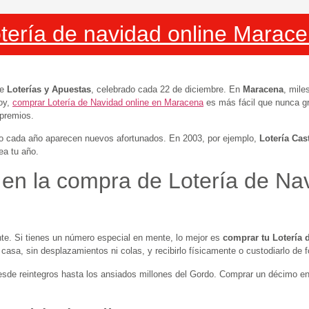
tería de navidad online Marac
de
Loterías y Apuestas
, celebrado cada 22 de diciembre. En
Maracena
, mile
Hoy,
comprar Lotería de Navidad online en Maracena
es más fácil que nunca g
 premios.
ro cada año aparecen nuevos afortunados. En 2003, por ejemplo,
Lotería Cast
a tu año.
 en la compra de Lotería de Na
. Si tienes un número especial en mente, lo mejor es
comprar tu Lotería 
asa, sin desplazamientos ni colas, y recibirlo físicamente o custodiarlo de 
desde reintegros hasta los ansiados millones del Gordo. Comprar un décimo e