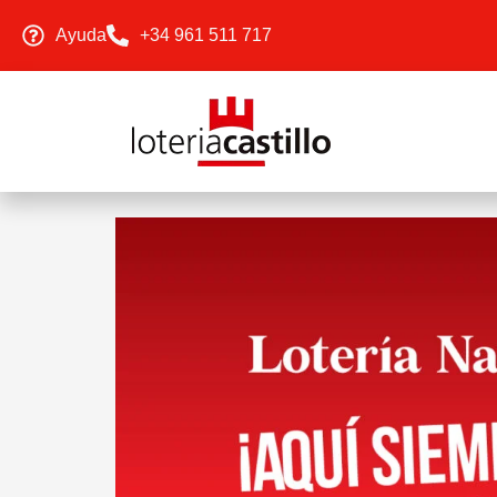
Ayuda
+34 961 511 717