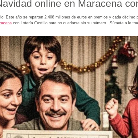
avidad online en Maracena con 
rio. Este año se reparten 2.408 millones de euros en premios y cada décimo
aracena
con Lotería Castillo para no quedarse sin su número. ¡Súmate a la tra