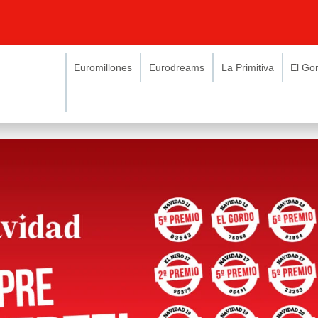
Euromillones
Eurodreams
La Primitiva
El Go