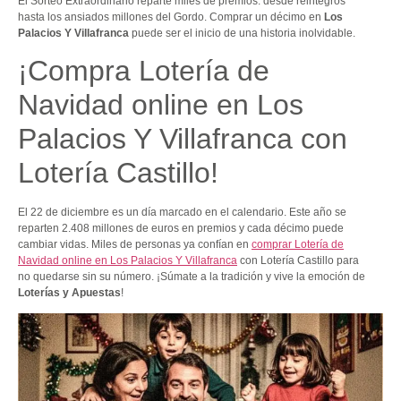
El Sorteo Extraordinario reparte miles de premios: desde reintegros
hasta los ansiados millones del Gordo. Comprar un décimo en
Los
Palacios Y Villafranca
puede ser el inicio de una historia inolvidable.
¡Compra Lotería de
Navidad online en Los
Palacios Y Villafranca con
Lotería Castillo!
El 22 de diciembre es un día marcado en el calendario. Este año se
reparten 2.408 millones de euros en premios y cada décimo puede
cambiar vidas. Miles de personas ya confían en
comprar Lotería de
Navidad online en Los Palacios Y Villafranca
con Lotería Castillo para
no quedarse sin su número. ¡Súmate a la tradición y vive la emoción de
Loterías y Apuestas
!