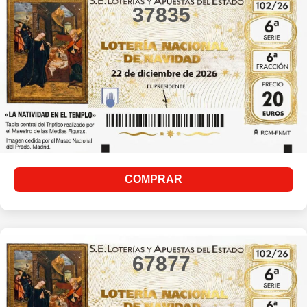
37835
COMPRAR
67877