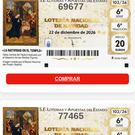
69677
COMPRAR
77465