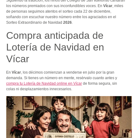
Siguiendo la tradición, los niños del Colegio de San Ildefonso cantarán
los números premiados con sus inconfundibles voces. En
Vícar
, miles
de personas seguimos atentos el sorteo cada 22 de diciembre,
soñando con escuchar nuestro número entre los agraciados en el
Sorteo Extraordinario de Navidad
2026
.
Compra anticipada de
Lotería de Navidad en
Vícar
En
Vícar
, los décimos comienzan a venderse en julio por la gran
demanda. Si tienes un número en mente, resérvalo cuanto antes y
compra tu Lotería de Navidad online en Vícar
de forma segura, sin
colas ni desplazamientos innecesarios.