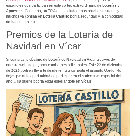
Al
comprar Lotería de Navidad en Vícar
, te unes a la mayoría de
españoles que participan en este sorteo extraordinario de
Loterías y
Apuestas
. Cada año, un 70% de los ciudadanos prueba su suerte, y
muchos ya confían en
Lotería Castillo
por la seguridad y la comodidad
de hacerlo online.
Premios de la Lotería de
Navidad en Vícar
Si compras tu
décimo de Lotería de Navidad en Vícar
a través de
nuestra web, no pagarás comisiones adicionales. Este 22 de diciembre
de
2026
podrías llevarte desde reintegros hasta el ansiado Gordo. No
dejes pasar la oportunidad de participar en el sorteo más especial del
año… ¡la suerte podría estar esperándote en
Vícar
!