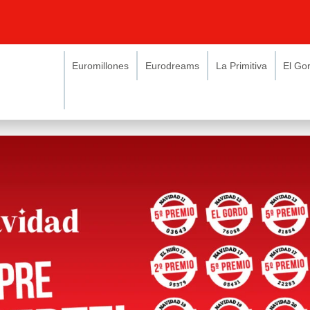
Euromillones
Eurodreams
La Primitiva
El Go