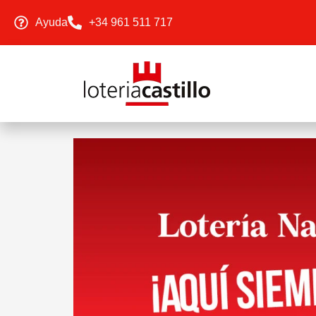
Ayuda
+34 961 511 717