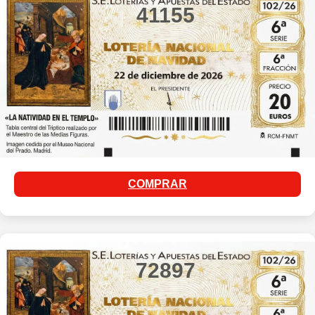
41155
COMPRAR
72897