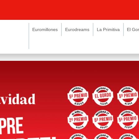
Euromillones
Eurodreams
La Primitiva
El Go