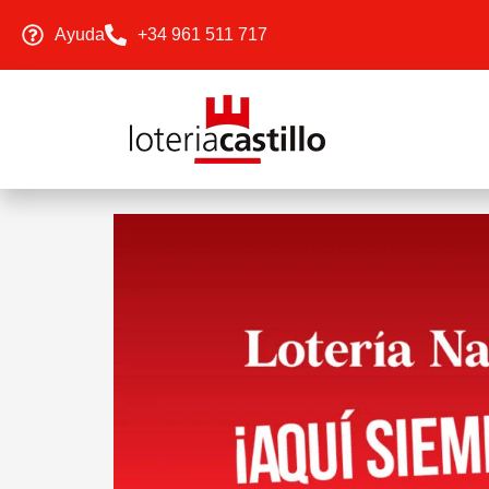
Ayuda
+34 961 511 717