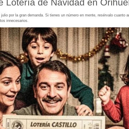
 Lotería de Navidad en Orihue
julio por la gran demanda. Si tienes un número en mente, resérvalo cuanto 
tos innecesarios.