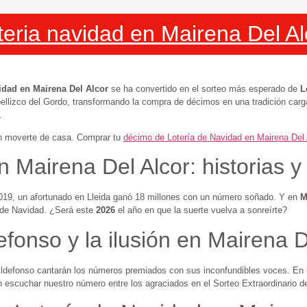
teria navidad en Mairena Del Alc
idad en Mairena Del Alcor
se ha convertido en el sorteo más esperado de
L
 pellizco del Gordo, transformando la compra de décimos en una tradición ca
.
in moverte de casa. Comprar tu
décimo de Lotería de Navidad en Mairena Del 
 Mairena Del Alcor: historias 
 2019, un afortunado en Lleida ganó 18 millones con un número soñado. Y en
M
o de Navidad. ¿Será este
2026
el año en que la suerte vuelva a sonreírte?
fonso y la ilusión en Mairena D
n Ildefonso cantarán los números premiados con sus inconfundibles voces. En
n escuchar nuestro número entre los agraciados en el Sorteo Extraordinario 