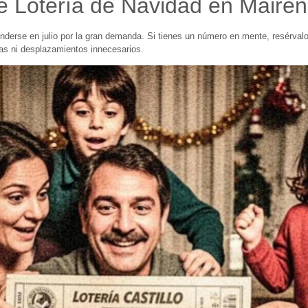
 Lotería de Navidad en Mairen
nderse en julio por la gran demanda. Si tienes un número en mente, resérval
as ni desplazamientos innecesarios.