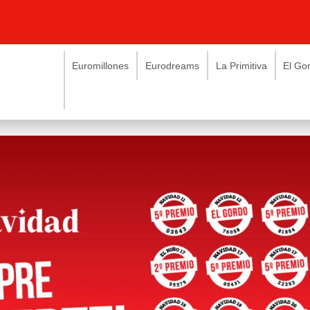
Euromillones
Eurodreams
La Primitiva
El Go