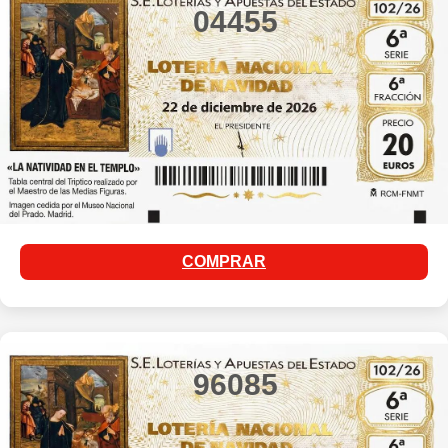
04455
COMPRAR
96085