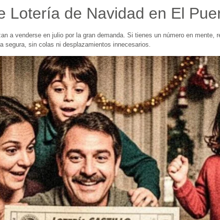
e Lotería de Navidad en El Pue
an a venderse en julio por la gran demanda. Si tienes un número en mente, 
a segura, sin colas ni desplazamientos innecesarios.