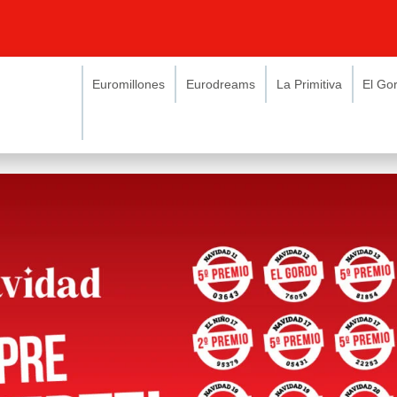
Euromillones
Eurodreams
La Primitiva
El Go