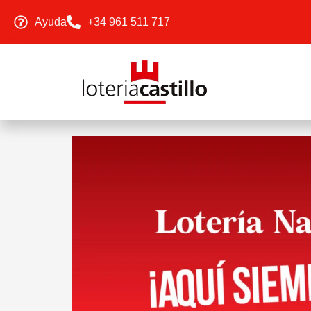
Ayuda
+34 961 511 717