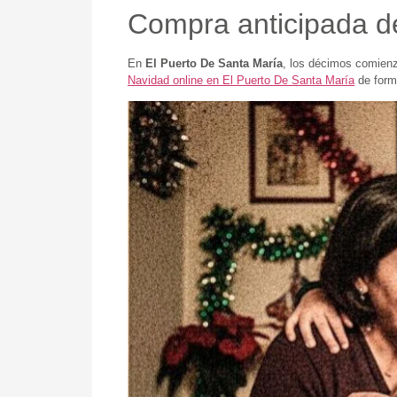
Compra anticipada d
En
El Puerto De Santa María
, los décimos comienz
Navidad online en El Puerto De Santa María
de form