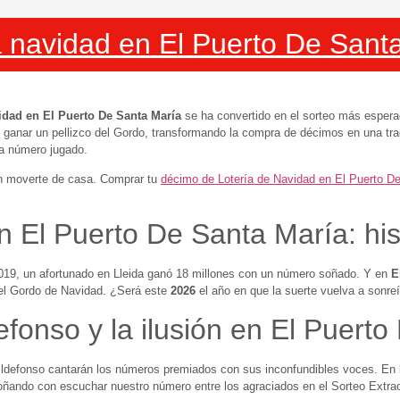
a navidad en El Puerto De Santa
idad en El Puerto De Santa María
se ha convertido en el sorteo más esper
de ganar un pellizco del Gordo, transformando la compra de décimos en una t
da número jugado.
in moverte de casa. Comprar tu
décimo de Lotería de Navidad en El Puerto D
n El Puerto De Santa María: his
 2019, un afortunado en Lleida ganó 18 millones con un número soñado. Y en
E
 el Gordo de Navidad. ¿Será este
2026
el año en que la suerte vuelva a sonreí
efonso y la ilusión en El Puert
n Ildefonso cantarán los números premiados con sus inconfundibles voces. En
oñando con escuchar nuestro número entre los agraciados en el Sorteo Extra