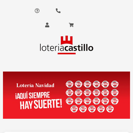
Ayuda
+34 961 511 717
Usuario
Carro