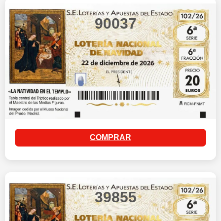
90037
COMPRAR
39855