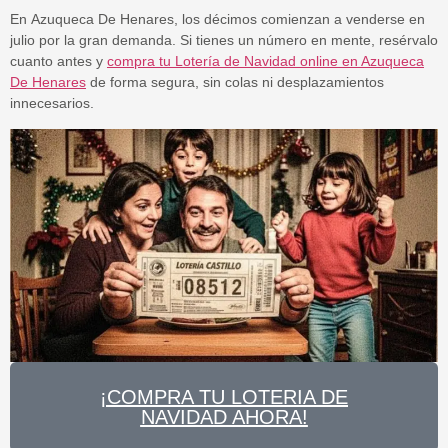
En
Azuqueca De Henares
, los décimos comienzan a venderse en
julio por la gran demanda. Si tienes un número en mente, resérvalo
cuanto antes y
compra tu Lotería de Navidad online en Azuqueca
De Henares
de forma segura, sin colas ni desplazamientos
innecesarios.
¡COMPRA TU LOTERIA DE
NAVIDAD AHORA!