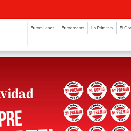
Euromillones
Eurodreams
La Primitiva
El Go