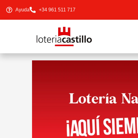
Ayuda
+34 961 511 717