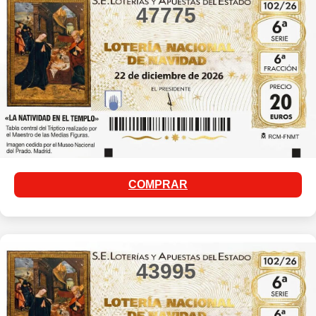
47775
COMPRAR
43995