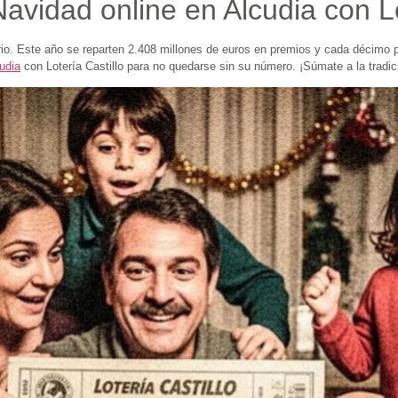
vidad online en Alcudia con Lot
rio. Este año se reparten 2.408 millones de euros en premios y cada décimo
udia
con Lotería Castillo para no quedarse sin su número. ¡Súmate a la tradi