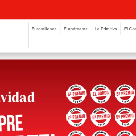
Euromillones
Eurodreams
La Primitiva
El Go