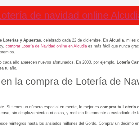
Lotería de navidad online Alcudi
de
Loterías y Apuestas
, celebrado cada 22 de diciembre. En
Alcudia
, miles 
Hoy,
comprar Lotería de Navidad online en Alcudia
es más fácil que nunca gra
 premios.
ro cada año aparecen nuevos afortunados. En 2003, por ejemplo,
Lotería Cast
a tu año.
 en la compra de Lotería de Na
. Si tienes un número especial en mente, lo mejor es
comprar tu Lotería 
asa, sin desplazamientos ni colas, y recibirlo físicamente o custodiarlo de 
desde reintegros hasta los ansiados millones del Gordo. Comprar un décimo e