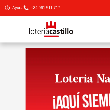
Ayuda
+34 961 511 717