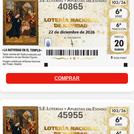
40865
COMPRAR
45955