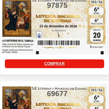
97875
COMPRAR
69677