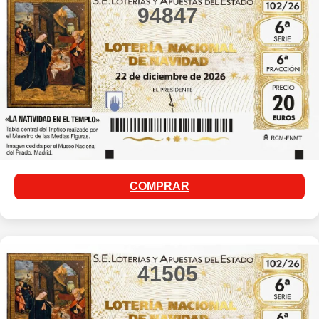
94847
COMPRAR
41505