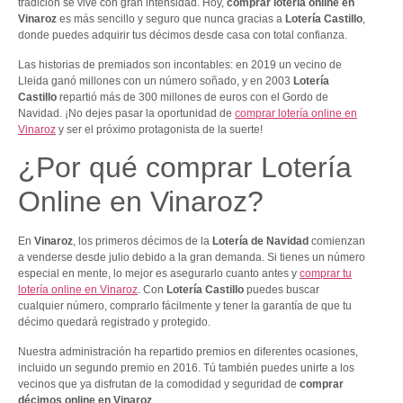
tradición se vive con gran intensidad. Hoy,
comprar lotería online en
Vinaroz
es más sencillo y seguro que nunca gracias a
Lotería Castillo
,
donde puedes adquirir tus décimos desde casa con total confianza.
Las historias de premiados son incontables: en 2019 un vecino de
Lleida ganó millones con un número soñado, y en 2003
Lotería
Castillo
repartió más de 300 millones de euros con el Gordo de
Navidad. ¡No dejes pasar la oportunidad de
comprar lotería online en
Vinaroz
y ser el próximo protagonista de la suerte!
¿Por qué comprar Lotería
Online en Vinaroz?
En
Vinaroz
, los primeros décimos de la
Lotería de Navidad
comienzan
a venderse desde julio debido a la gran demanda. Si tienes un número
especial en mente, lo mejor es asegurarlo cuanto antes y
comprar tu
lotería online en Vinaroz
. Con
Lotería Castillo
puedes buscar
cualquier número, comprarlo fácilmente y tener la garantía de que tu
décimo quedará registrado y protegido.
Nuestra administración ha repartido premios en diferentes ocasiones,
incluido un segundo premio en 2016. Tú también puedes unirte a los
vecinos que ya disfrutan de la comodidad y seguridad de
comprar
décimos online en Vinaroz
.