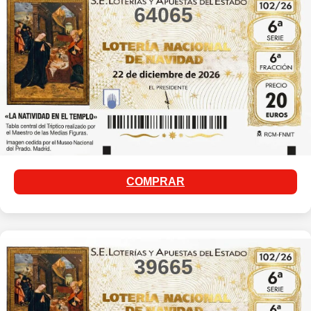
64065
COMPRAR
39665