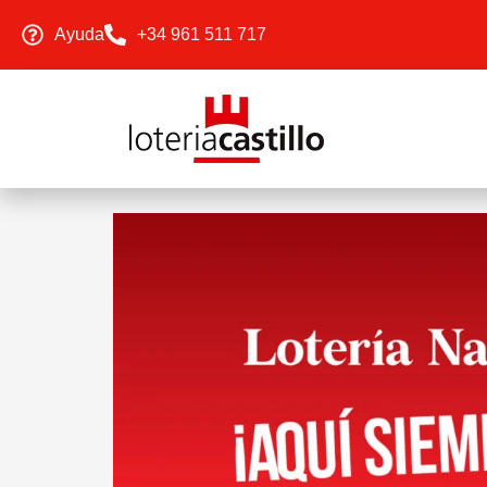
Ayuda
+34 961 511 717