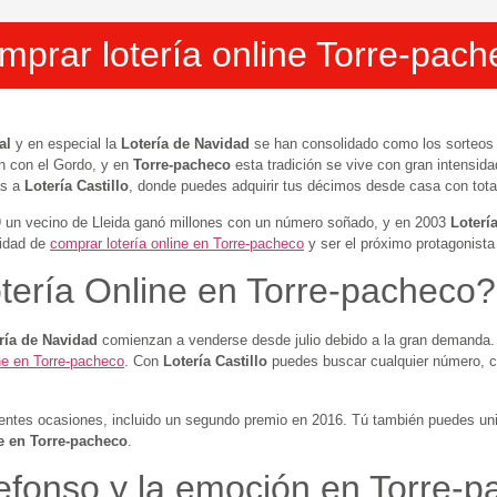
mprar lotería online Torre-pach
al
y en especial la
Lotería de Navidad
se han consolidado como los sorteo
n con el Gordo, y en
Torre-pacheco
esta tradición se vive con gran intensid
as a
Lotería Castillo
, donde puedes adquirir tus décimos desde casa con tota
9 un vecino de Lleida ganó millones con un número soñado, y en 2003
Lotería
nidad de
comprar lotería online en Torre-pacheco
y ser el próximo protagonista 
tería Online en Torre-pacheco?
ría de Navidad
comienzan a venderse desde julio debido a la gran demanda. 
ine en Torre-pacheco
. Con
Lotería Castillo
puedes buscar cualquier número, co
rentes ocasiones, incluido un segundo premio en 2016. Tú también puedes unir
e en Torre-pacheco
.
efonso y la emoción en Torre-