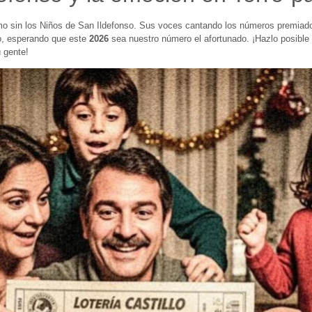
smo sin los Niños de San Ildefonso. Sus voces cantando los números premiado
o, esperando que este
2026
sea nuestro número el afortunado. ¡Hazlo posible
 gente!