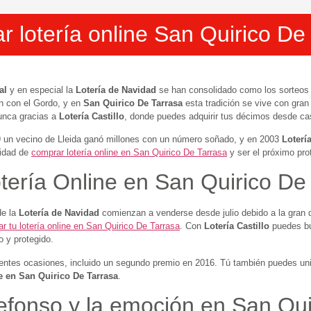
 lotería online San Quirico De
al
y en especial la
Lotería de Navidad
se han consolidado como los sorteo
n con el Gordo, y en
San Quirico De Tarrasa
esta tradición se vive con gran
unca gracias a
Lotería Castillo
, donde puedes adquirir tus décimos desde cas
9 un vecino de Lleida ganó millones con un número soñado, y en 2003
Lotería
nidad de
comprar lotería online en San Quirico De Tarrasa
y ser el próximo pro
ería Online en San Quirico De
de la
Lotería de Navidad
comienzan a venderse desde julio debido a la gran 
r tu lotería online en San Quirico De Tarrasa
. Con
Lotería Castillo
puedes bu
o y protegido.
rentes ocasiones, incluido un segundo premio en 2016. Tú también puedes unir
 en San Quirico De Tarrasa
.
efonso y la emoción en San Qui