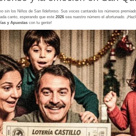
smo sin los Niños de San Ildefonso. Sus voces cantando los números premiado
cada canto, esperando que este
2026
sea nuestro número el afortunado. ¡Hazl
rías y Apuestas
con tu gente!