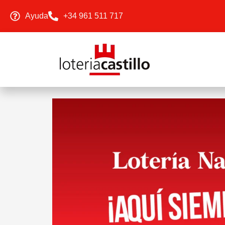
Ayuda
+34 961 511 717