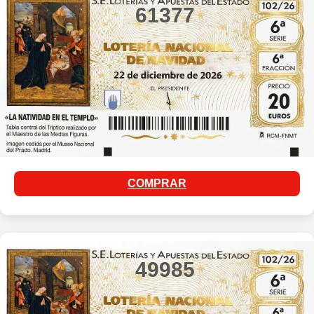
61377
COMPRAR
49985