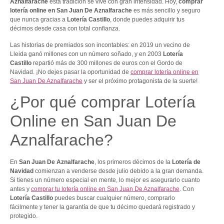
Aznalfarache
esta tradición se vive con gran intensidad. Hoy,
comprar
lotería online en San Juan De Aznalfarache
es más sencillo y seguro
que nunca gracias a
Lotería Castillo
, donde puedes adquirir tus
décimos desde casa con total confianza.
Las historias de premiados son incontables: en 2019 un vecino de
Lleida ganó millones con un número soñado, y en 2003
Lotería
Castillo
repartió más de 300 millones de euros con el Gordo de
Navidad. ¡No dejes pasar la oportunidad de
comprar lotería online en
San Juan De Aznalfarache
y ser el próximo protagonista de la suerte!
¿Por qué comprar Lotería
Online en San Juan De
Aznalfarache?
En
San Juan De Aznalfarache
, los primeros décimos de la
Lotería de
Navidad
comienzan a venderse desde julio debido a la gran demanda.
Si tienes un número especial en mente, lo mejor es asegurarlo cuanto
antes y
comprar tu lotería online en San Juan De Aznalfarache
. Con
Lotería Castillo
puedes buscar cualquier número, comprarlo
fácilmente y tener la garantía de que tu décimo quedará registrado y
protegido.