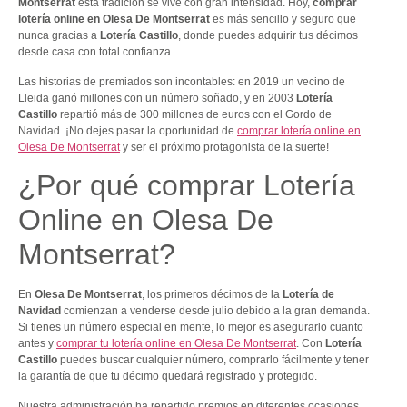
Montserrat
esta tradición se vive con gran intensidad. Hoy,
comprar
lotería online en Olesa De Montserrat
es más sencillo y seguro que
nunca gracias a
Lotería Castillo
, donde puedes adquirir tus décimos
desde casa con total confianza.
Las historias de premiados son incontables: en 2019 un vecino de
Lleida ganó millones con un número soñado, y en 2003
Lotería
Castillo
repartió más de 300 millones de euros con el Gordo de
Navidad. ¡No dejes pasar la oportunidad de
comprar lotería online en
Olesa De Montserrat
y ser el próximo protagonista de la suerte!
¿Por qué comprar Lotería
Online en Olesa De
Montserrat?
En
Olesa De Montserrat
, los primeros décimos de la
Lotería de
Navidad
comienzan a venderse desde julio debido a la gran demanda.
Si tienes un número especial en mente, lo mejor es asegurarlo cuanto
antes y
comprar tu lotería online en Olesa De Montserrat
. Con
Lotería
Castillo
puedes buscar cualquier número, comprarlo fácilmente y tener
la garantía de que tu décimo quedará registrado y protegido.
Nuestra administración ha repartido premios en diferentes ocasiones,