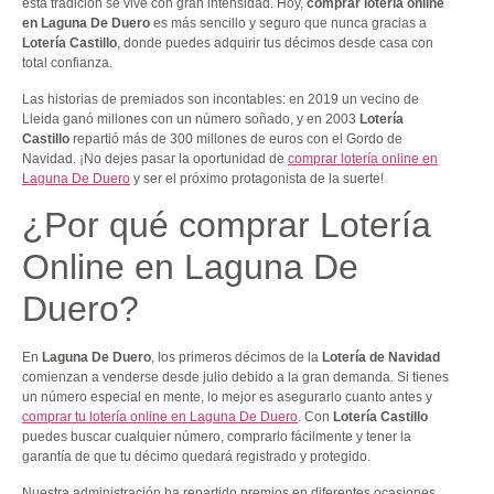
esta tradición se vive con gran intensidad. Hoy,
comprar lotería online
en Laguna De Duero
es más sencillo y seguro que nunca gracias a
Lotería Castillo
, donde puedes adquirir tus décimos desde casa con
total confianza.
Las historias de premiados son incontables: en 2019 un vecino de
Lleida ganó millones con un número soñado, y en 2003
Lotería
Castillo
repartió más de 300 millones de euros con el Gordo de
Navidad. ¡No dejes pasar la oportunidad de
comprar lotería online en
Laguna De Duero
y ser el próximo protagonista de la suerte!
¿Por qué comprar Lotería
Online en Laguna De
Duero?
En
Laguna De Duero
, los primeros décimos de la
Lotería de Navidad
comienzan a venderse desde julio debido a la gran demanda. Si tienes
un número especial en mente, lo mejor es asegurarlo cuanto antes y
comprar tu lotería online en Laguna De Duero
. Con
Lotería Castillo
puedes buscar cualquier número, comprarlo fácilmente y tener la
garantía de que tu décimo quedará registrado y protegido.
Nuestra administración ha repartido premios en diferentes ocasiones,