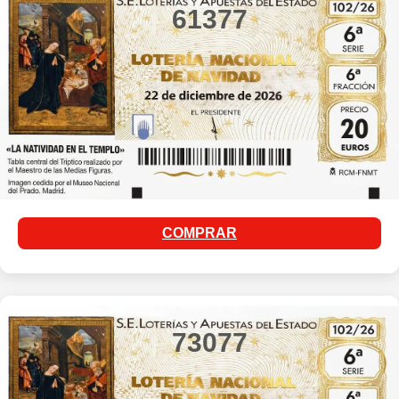
61377
COMPRAR
73077