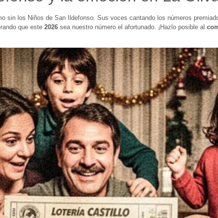
smo sin los Niños de San Ildefonso. Sus voces cantando los números premiado
erando que este
2026
sea nuestro número el afortunado. ¡Hazlo posible al
com