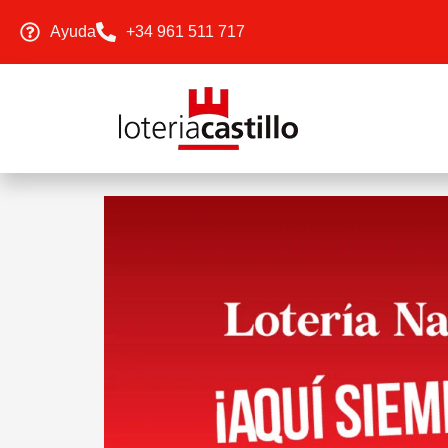
Ayuda
+34 961 511 717