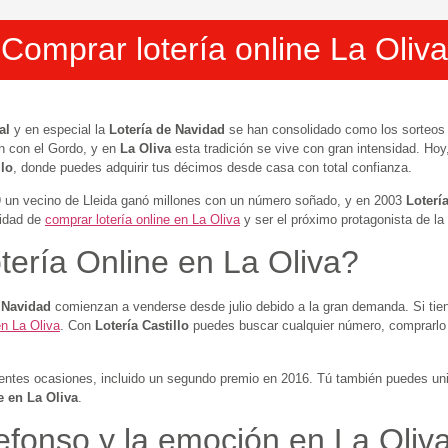
Comprar lotería online La Oliva
al
y en especial la
Lotería de Navidad
se han consolidado como los sorteo
n con el Gordo, y en
La Oliva
esta tradición se vive con gran intensidad. Ho
llo
, donde puedes adquirir tus décimos desde casa con total confianza.
9 un vecino de Lleida ganó millones con un número soñado, y en 2003
Lotería
nidad de
comprar lotería online en La Oliva
y ser el próximo protagonista de la 
ería Online en La Oliva?
 Navidad
comienzan a venderse desde julio debido a la gran demanda. Si tie
en La Oliva
. Con
Lotería Castillo
puedes buscar cualquier número, comprarlo f
rentes ocasiones, incluido un segundo premio en 2016. Tú también puedes unir
 en La Oliva
.
efonso y la emoción en La Oliv