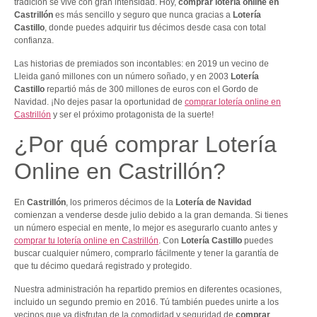
tradición se vive con gran intensidad. Hoy,
comprar lotería online en
Castrillón
es más sencillo y seguro que nunca gracias a
Lotería
Castillo
, donde puedes adquirir tus décimos desde casa con total
confianza.
Las historias de premiados son incontables: en 2019 un vecino de
Lleida ganó millones con un número soñado, y en 2003
Lotería
Castillo
repartió más de 300 millones de euros con el Gordo de
Navidad. ¡No dejes pasar la oportunidad de
comprar lotería online en
Castrillón
y ser el próximo protagonista de la suerte!
¿Por qué comprar Lotería
Online en Castrillón?
En
Castrillón
, los primeros décimos de la
Lotería de Navidad
comienzan a venderse desde julio debido a la gran demanda. Si tienes
un número especial en mente, lo mejor es asegurarlo cuanto antes y
comprar tu lotería online en Castrillón
. Con
Lotería Castillo
puedes
buscar cualquier número, comprarlo fácilmente y tener la garantía de
que tu décimo quedará registrado y protegido.
Nuestra administración ha repartido premios en diferentes ocasiones,
incluido un segundo premio en 2016. Tú también puedes unirte a los
vecinos que ya disfrutan de la comodidad y seguridad de
comprar