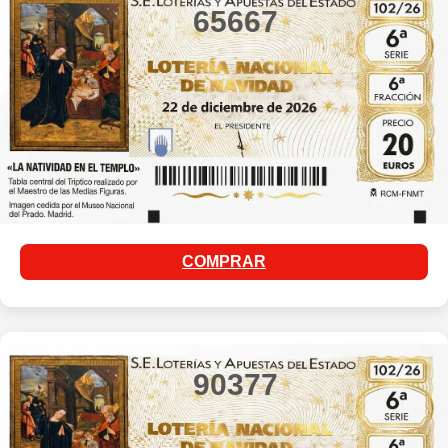
65667
COMPRAR
90377