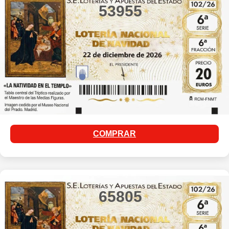
53955
COMPRAR
65805