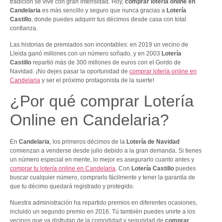
tradición se vive con gran intensidad. Hoy,
comprar lotería online en
Candelaria
es más sencillo y seguro que nunca gracias a
Lotería
Castillo
, donde puedes adquirir tus décimos desde casa con total
confianza.
Las historias de premiados son incontables: en 2019 un vecino de
Lleida ganó millones con un número soñado, y en 2003
Lotería
Castillo
repartió más de 300 millones de euros con el Gordo de
Navidad. ¡No dejes pasar la oportunidad de
comprar lotería online en
Candelaria
y ser el próximo protagonista de la suerte!
¿Por qué comprar Lotería
Online en Candelaria?
En
Candelaria
, los primeros décimos de la
Lotería de Navidad
comienzan a venderse desde julio debido a la gran demanda. Si tienes
un número especial en mente, lo mejor es asegurarlo cuanto antes y
comprar tu lotería online en Candelaria
. Con
Lotería Castillo
puedes
buscar cualquier número, comprarlo fácilmente y tener la garantía de
que tu décimo quedará registrado y protegido.
Nuestra administración ha repartido premios en diferentes ocasiones,
incluido un segundo premio en 2016. Tú también puedes unirte a los
vecinos que ya disfrutan de la comodidad y seguridad de
comprar