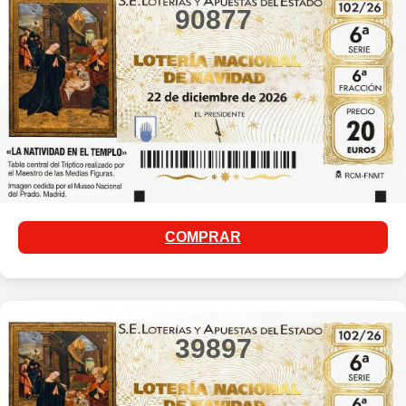
90877
COMPRAR
39897