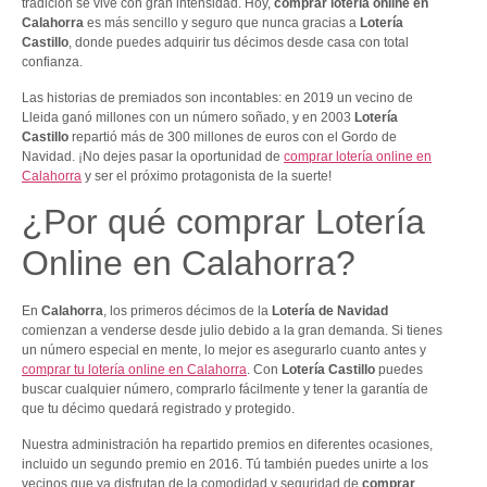
tradición se vive con gran intensidad. Hoy,
comprar lotería online en
Calahorra
es más sencillo y seguro que nunca gracias a
Lotería
Castillo
, donde puedes adquirir tus décimos desde casa con total
confianza.
Las historias de premiados son incontables: en 2019 un vecino de
Lleida ganó millones con un número soñado, y en 2003
Lotería
Castillo
repartió más de 300 millones de euros con el Gordo de
Navidad. ¡No dejes pasar la oportunidad de
comprar lotería online en
Calahorra
y ser el próximo protagonista de la suerte!
¿Por qué comprar Lotería
Online en Calahorra?
En
Calahorra
, los primeros décimos de la
Lotería de Navidad
comienzan a venderse desde julio debido a la gran demanda. Si tienes
un número especial en mente, lo mejor es asegurarlo cuanto antes y
comprar tu lotería online en Calahorra
. Con
Lotería Castillo
puedes
buscar cualquier número, comprarlo fácilmente y tener la garantía de
que tu décimo quedará registrado y protegido.
Nuestra administración ha repartido premios en diferentes ocasiones,
incluido un segundo premio en 2016. Tú también puedes unirte a los
vecinos que ya disfrutan de la comodidad y seguridad de
comprar