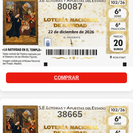
80087
COMPRAR
38665