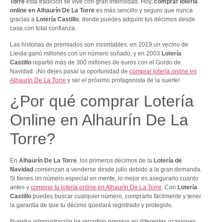
Torre
esta tradición se vive con gran intensidad. Hoy,
comprar lotería
online en Alhaurín De La Torre
es más sencillo y seguro que nunca
gracias a
Lotería Castillo
, donde puedes adquirir tus décimos desde
casa con total confianza.
Las historias de premiados son incontables: en 2019 un vecino de
Lleida ganó millones con un número soñado, y en 2003
Lotería
Castillo
repartió más de 300 millones de euros con el Gordo de
Navidad. ¡No dejes pasar la oportunidad de
comprar lotería online en
Alhaurín De La Torre
y ser el próximo protagonista de la suerte!
¿Por qué comprar Lotería
Online en Alhaurín De La
Torre?
En
Alhaurín De La Torre
, los primeros décimos de la
Lotería de
Navidad
comienzan a venderse desde julio debido a la gran demanda.
Si tienes un número especial en mente, lo mejor es asegurarlo cuanto
antes y
comprar tu lotería online en Alhaurín De La Torre
. Con
Lotería
Castillo
puedes buscar cualquier número, comprarlo fácilmente y tener
la garantía de que tu décimo quedará registrado y protegido.
Nuestra administración ha repartido premios en diferentes ocasiones,