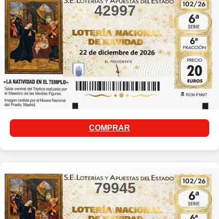
42997
COMPRAR
79945