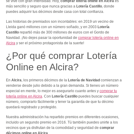
se vive con gran intensidad. Hoy,
comprar lotería online en Alcira
es
más sencillo y seguro que nunca gracias a
Lotería Castillo
, donde
puedes adquirir tus décimos desde casa con total confianza.
Las historias de premiados son incontables: en 2019 un vecino de
Lleida ganó millones con un número soñado, y en 2003
Lotería
Castillo
repartió más de 300 millones de euros con el Gordo de
Navidad. ¡No dejes pasar la oportunidad de
comprar lotería online en
Alcira
y ser el próximo protagonista de la suerte!
¿Por qué comprar Lotería
Online en Alcira?
En
Alcira
, los primeros décimos de la
Lotería de Navidad
comienzan a
venderse desde julio debido a la gran demanda. Si tienes un número
especial en mente, lo mejor es asegurarlo cuanto antes y
comprar tu
lotería online en Alcira
. Con
Lotería Castillo
puedes buscar cualquier
número, comprarlo fácilmente y tener la garantía de que tu décimo
quedará registrado y protegido.
Nuestra administración ha repartido premios en diferentes ocasiones,
incluido un segundo premio en 2016. Tú también puedes unirte a los
vecinos que ya disfrutan de la comodidad y seguridad de
comprar
décimos online en Alcira
.