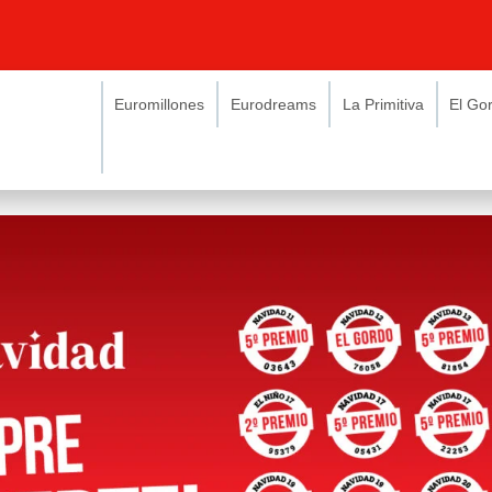
Euromillones
Eurodreams
La Primitiva
El Go