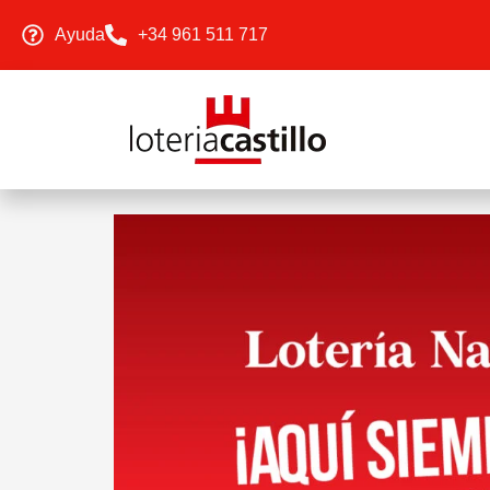
Ayuda
+34 961 511 717