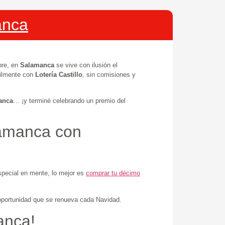
anca
bre, en
Salamanca
se vive con ilusión el
ilmente con
Lotería Castillo
, sin comisiones y
anca
… ¡y terminé celebrando un premio del
lamanca con
special en mente, lo mejor es
comprar tu décimo
portunidad que se renueva cada Navidad.
anca!