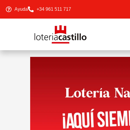
Ayuda
+34 961 511 717