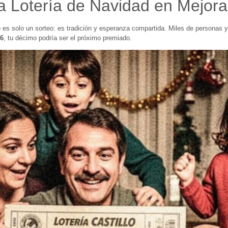
la Lotería de Navidad en Mejo
 es solo un sorteo: es tradición y esperanza compartida. Miles de personas 
6
, tu décimo podría ser el próximo premiado.