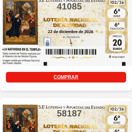
41085
COMPRAR
58187